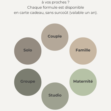
à vos proches ?
Chaque formule est disponible
en carte cadeau, sans surcoût (valable un an).
brightness_1
brightness_1
brightness_1
brightness_1
brightness_1
brightness_1