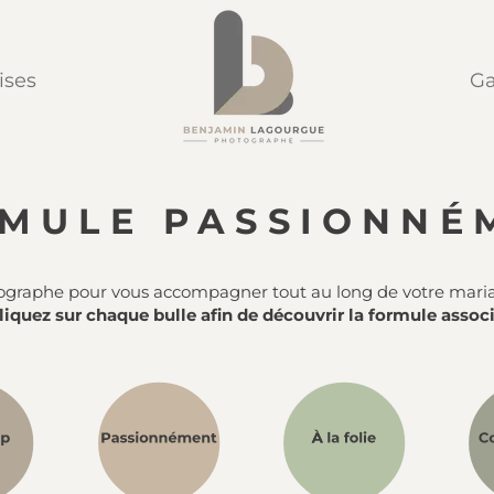
ises
Ga
MULE PASSIONNÉ
ographe pour vous accompagner tout au long de votre mariag
liquez sur chaque bulle afin de découvrir la formule assoc
ss_1
brightness_1
brightness_1
bri