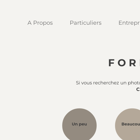
A Propos
Particuliers
Entrepr
FOR
Si vous recherchez un phot
C
brightness_1
brightne