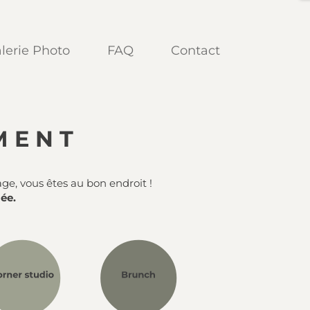
lerie Photo
FAQ
Contact
MENT
e, vous êtes au bon endroit !
iée.
ghtness_1
brightness_1